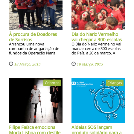
À procura de Doadores
Dia do Nariz Vermelho
de Sorrisos
vai chegar a 300 escolas
Arrancou uma nova
O Dia do Nariz Vermelho vai
campanha de angariação de
marcar cerca de 300 escolas
fundos da Operação Nariz
do País, a 20 de março. A
Vermelho (ONV), que
Operação Nariz Vermelho
pretende alargar a base de
convida os alunos e
18 Março, 2015
18 Março, 2015
doadores mensais para a
professores a vestirem-se a
causa desta instituição de
rigor como os Doutores
solidariedade social
Palhaços
Crianças
Crianças
Filipe Faísca emociona
Aldeias SOS lançam
Moda Lisboa com desfile
produto solidário para a