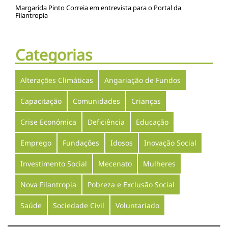
Margarida Pinto Correia em entrevista para o Portal da
Filantropia
Categorias
Alterações Climáticas
Angariação de Fundos
Capacitação
Comunidades
Crianças
Crise Económica
Deficiência
Educação
Emprego
Fundações
Idosos
Inovação Social
Investimento Social
Mecenato
Mulheres
Nova Filantropia
Pobreza e Exclusão Social
Saúde
Sociedade Civil
Voluntariado