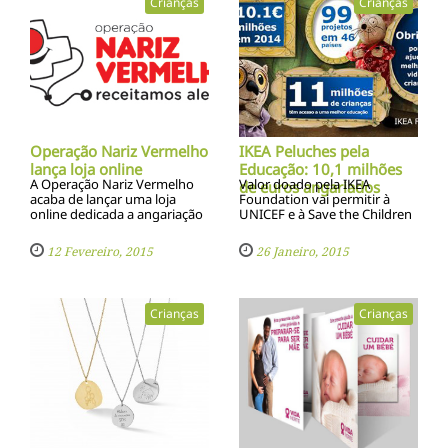
Crianças
Crianças
Operação Nariz Vermelho
IKEA Peluches pela
lança loja online
Educação: 10,1 milhões
A Operação Nariz Vermelho
Valor doado pela IKEA
de euros angariados
acaba de lançar uma loja
Foundation vai permitir à
online dedicada a angariação
UNICEF e à Save the Children
de verbas adicionais de apoio
melhorar a educação das
a crianças hospitalizadas
crianças em 18 países
12 Fevereiro, 2015
26 Janeiro, 2015
Crianças
Crianças