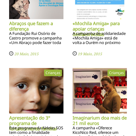
Abraços que fazem a
«Mochila Amiga» para
diferença
apoiar crianças
A Fundação Rui Osório de
A campanha de solidariedade
desfavorecidas
Castro promove a campanha
«Mochila Amiga» está de
«Um Abraço pode fazer toda
volta a Ourém no próximo
a diferença» para angariar
ano letivo, promovendo a
fundos para a oncologia
recolha de mochilas e
20 Maio, 2015
19 Maio, 2015
pediátrica. A ação culmina
material escolar para entregar
com o Maior Abraço Virtual à
a crianças desfavorecidas do
causa
concelho
Crianças
Crianças
Apresentação do 3º
Imaginarium doa mais de
programa de
21 mil euros
Este programa da Aldeias SOS
A campanha «Oferece
fortalecimento familiar
tem como a finalidade
KicoNico Red, oferece um