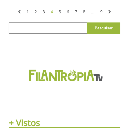
qualidade de vida através da
solidariedade
1
2
3
4
5
6
7
8
...
9
Pesquisar por:
+ Vistos