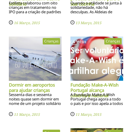
Estilista colaborou com oito
Quando a utilidade se junta à
solidário
sua cozinha
crianças em tratamento no
solidariedade, não há
IPO para a criação de padrões
desculpas. As Aldeias de
da sua coleção
Crianças SOS aliaram-se a
outono/inverno. Momento
uma empresa de fabrico e
16 Março, 2015
13 Março, 2015
arrancou aplausos
comércio de cutelaria, para
emocionados da plateia, no
lançar o novo produto
último dia da Moda Lisboa
solidário
Crianças
Crianças
Dormir em aeroportos
Fundação Make-A-Wish
para ajudar crianças
Portugal alcança
Sessenta dias e sessenta
A Fundação Make-A-Wish
cobertura nacional
noites quase sem dormir em
Portugal chega agora a todo
nome de um projeto solidário
o país e por isso apela a todos
cuja missão é angariar fundos
os que desejarem que se
para levar cuidados de saúde
tornem voluntários
11 Março, 2015
11 Março, 2015
a crianças desfavorecidas