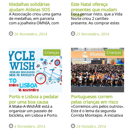
Medalhas solidárias
Este Natal ofereça
ajudam Aldeias SOS
presentes que mudam
A Associação criou uma gama
Foi a pensar nisto, que a Vida
vidas!
de medalhas, em parceria
Norte criou 2 cartões-
com a joalheira OMNIA, com
presente. Ao comprar estes
base nos modelos felizes da
cartões está a ajudar a Vida
infância, no âmbito da
Norte a apoiar grávidas em
26 Novembro, 2014
25 Novembro, 2014
comemoração do seu 50º
situação de fragilidade e
Aniversário
ajudar mães a cuidar do seu
bebé
Crianças
Crianças
Porto e Lisboa a pedalar
Portugueses correm
por uma boa causa
pelas crianças em risco
A Make-A-WishÂ® está a
«Corremos uns pelos outros».
organizar um passeio de
Este é o lema da segunda
bicicleta, em Lisboa e Porto.
Corrida Montepio. A iniciativa
Um programa para toda a
vai realizar-se já no próximo
famí­lia que tem como
dia 26 de outubro às 10h, com
4 Novembro, 2014
24 Outubro, 2014
principal objetivo promover a
partida da praça do Rossio