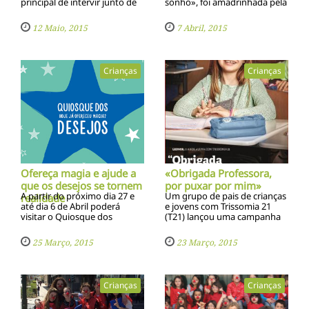
principal de intervir junto de
sonho», foi amadrinhada pela
famí­lias desestruturadas por
atriz Cláudia Vieira. A
forma a permitir a
Imaginarium doou 5€ por
12 Maio, 2015
7 Abril, 2015
permanência das crianças nas
cada KicoNico Red comprado
suas famí­lias de origem
à Federação das Doenças
Raras de Portugal
Crianças
Crianças
Ofereça magia e ajude a
«Obrigada Professora,
que os desejos se tornem
por puxar por mim»
A partir do próximo dia 27 e
Um grupo de pais de crianças
realidade
até dia 6 de Abril poderá
e jovens com Trissomia 21
visitar o Quiosque dos
(T21) lançou uma campanha
Desejos, no Atrium do
para sensibilizar professores e
MarShopping, em
a comunidade para a
25 Março, 2015
23 Março, 2015
Matosinhos, e ajudar crianças
importância de apostar na
doentes
capacidade destas crianças na
escola
Crianças
Crianças