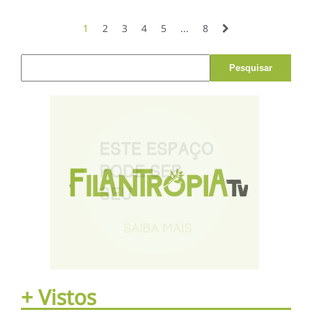
1
2
3
4
5
...
8
Pesquisar por:
+ Vistos