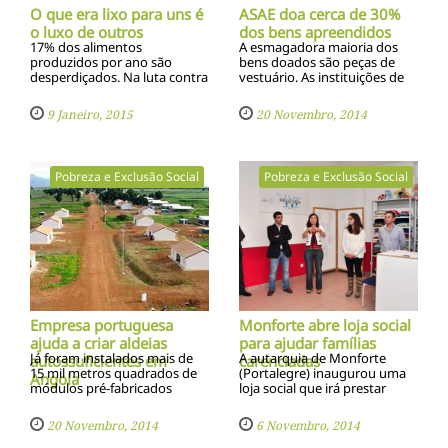
O que era lixo para uns é
ASAE doa cerca de 30%
o luxo de outros
dos bens apreendidos
17% dos alimentos
A esmagadora maioria dos
produzidos por ano são
bens doados são peças de
desperdiçados. Na luta contra
vestuário. As instituições de
este número, a Refood e a
solidariedade podem
Zero Desperdício levam
candidatar-se aos bens
9 Janeiro, 2015
20 Novembro, 2014
refeições que iam para o lixo
doados no site da instituição
até quem mais precisa
Pobreza e Exclusão Social
Pobreza e Exclusão Social
Empresa portuguesa
Monforte abre loja social
ajuda a criar aldeias
para ajudar famí­lias
Já foram instalados mais de
A autarquia de Monforte
autossuficientes em
carenciadas
15 mil metros quadrados de
(Portalegre) inaugurou uma
Angola
módulos pré-fabricados
loja social que irá prestar
portugueses em Angola
apoio a famí­lias carenciadas
do concelho com roupa e
20 Novembro, 2014
6 Novembro, 2014
outros bens