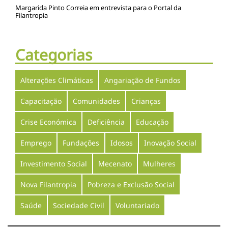
Margarida Pinto Correia em entrevista para o Portal da
Filantropia
Categorias
Alterações Climáticas
Angariação de Fundos
Capacitação
Comunidades
Crianças
Crise Económica
Deficiência
Educação
Emprego
Fundações
Idosos
Inovação Social
Investimento Social
Mecenato
Mulheres
Nova Filantropia
Pobreza e Exclusão Social
Saúde
Sociedade Civil
Voluntariado