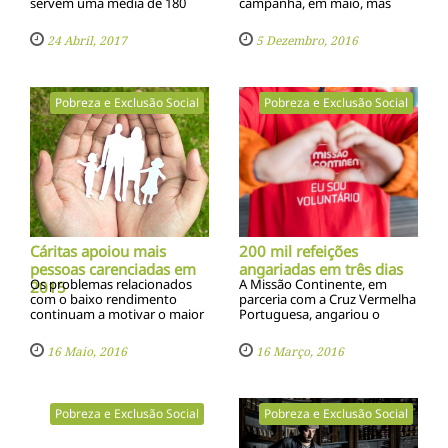
servem uma média de 180
campanha, em maio, mas
refeições por dia a sem-abrigo
menos do que as 2.270
e outras pessoas carenciadas
angariadas há um ano
24 Abril, 2017
5 Dezembro, 2016
da cidade do Porto
Pobreza e Exclusão Social
Pobreza e Exclusão Social
Cáritas apoiou mais
200 mil refeições
pessoas carenciadas em
angariadas em três dias
Os problemas relacionados
A Missão Continente, em
2015
com o baixo rendimento
parceria com a Cruz Vermelha
continuam a motivar o maior
Portuguesa, angariou o
número de pedidos de ajuda
equivalente a 200 mil
refeições, que serão
16 Maio, 2016
16 Março, 2016
distribuídas por cerca de
10000 famílias
Pobreza e Exclusão Social
Pobreza e Exclusão Social