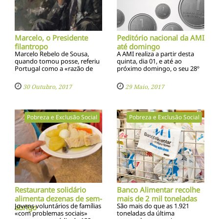
Marcelo, o Presidente
Peditório nacional da AMI
filantropo
até domingo
Marcelo Rebelo de Sousa,
A AMI realiza a partir desta
quando tomou posse, referiu
quinta, dia 01, e até ao
Portugal como a «razão de
próximo domingo, o seu 28º
ser do compromisso solene
Peditório Nacional. «Toda a
assumido», e garantiu uma
Ajuda Faz a Diferença»
30 Outubro, 2017
29 Maio, 2017
«solidariedade institucional
quando o objetivo é financiar
indefetível»
os projetos de luta contra a
pobreza
Pobreza e Exclusão Social
Pobreza e Exclusão Social
Restaurante solidário
Banco Alimentar recolhe
alimenta dezenas de sem-
mais de 2 mil toneladas
Jovens voluntários de famílias
São mais do que as 1.921
abrigo
«com problemas sociais»
toneladas da última