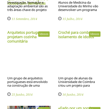
Investigação, formação e
Alunos de Medicina da
idosos com demências
adaptação ambiental são as
Universidade do Minho vão
três áreas chave do projeto
desenvolver um programa
Vidas - Valorização e Inovação
destinado a prestar apoio
em Demências
médico a cerca de duas
11 Setembro, 2014
15 Julho, 2014
centenas de idosos isolados
do concelho de Arcos de
Valdevez
Arquitetos portugueses
Croché para combater o
Idosos
Idosos
projetam cozinha
isolamento de idosos
comunitária
Um grupo de arquitetos
Um grupo de alunas da
portugueses está envolvido
Universidade de Coimbra
na construção de uma
criou um projeto para
cozinha comunitária, num
combater o isolamento dos
bairro às portas de Lisboa
idosos da região através do
25 Junho, 2014
16 Junho, 2014
onde centenas de pessoas
croché
vivem sem água canalizada.
«Fado por um sorriso»