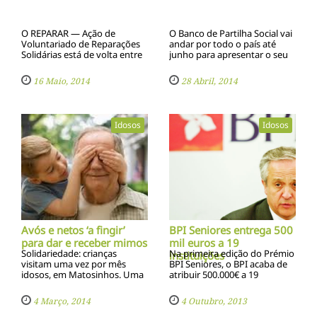
O REPARAR — Ação de
O Banco de Partilha Social vai
Voluntariado de Reparações
andar por todo o país até
Solidárias está de volta entre
junho para apresentar o seu
maio e junho de 2014, uma
projeto
iniciativa da Santa Casa da
16 Maio, 2014
28 Abril, 2014
Misericórdia de Lisboa que se
realiza pelo terceiro ano
consecutivo.
Idosos
Idosos
Avós e netos ‘a fingir’
BPI Seniores entrega 500
para dar e receber mimos
mil euros a 19
Solidariedade: crianças
Na primeira edição do Prémio
instituições
visitam uma vez por mês
BPI Seniores, o BPI acaba de
idosos, em Matosinhos. Uma
atribuir 500.000€ a 19
relação sem laços de sangue
instituições que promovem a
mas com muita amizade.
inclusão social e o
4 Março, 2014
4 Outubro, 2013
envelhecimento ativo de