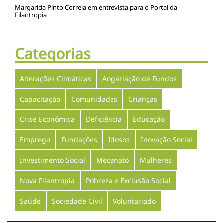
Margarida Pinto Correia em entrevista para o Portal da
Filantropia
Categorias
Alterações Climáticas
Angariação de Fundos
Capacitação
Comunidades
Crianças
Crise Económica
Deficiência
Educação
Emprego
Fundações
Idosos
Inovação Social
Investimento Social
Mecenato
Mulheres
Nova Filantropia
Pobreza e Exclusão Social
Saúde
Sociedade Civil
Voluntariado