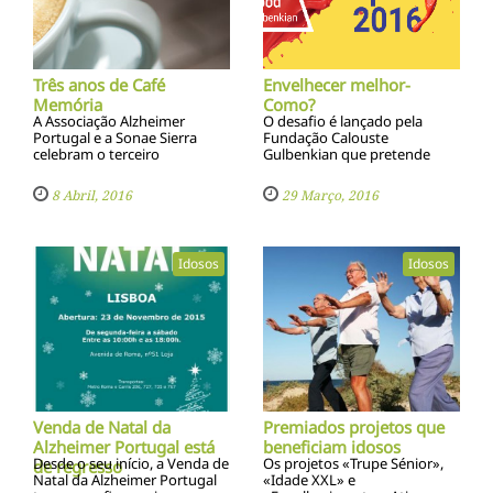
Três anos de Café
Envelhecer melhor-
Memória
Como?
A Associação Alzheimer
O desafio é lançado pela
Portugal e a Sonae Sierra
Fundação Calouste
celebram o terceiro
Gulbenkian que pretende
aniversário do Café Memória,
consciencializar a população
iniciativa destinada a pessoas
para os problemas da
8 Abril, 2016
29 Março, 2016
com problemas de memória
sociedade atual.
Idosos
Idosos
Venda de Natal da
Premiados projetos que
Alzheimer Portugal está
beneficiam idosos
Desde o seu início, a Venda de
Os projetos «Trupe Sénior»,
de regresso
Natal da Alzheimer Portugal
«Idade XXL» e