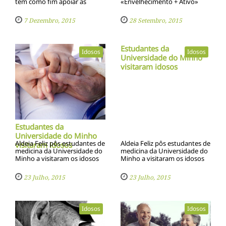
tem como fim apoiar as
«Envelhecimento + Ativo»
pessoas com Doença de
foram premiados devido à
Alzheimer e outras
sua capacidade para dar
7 Dezembro, 2015
28 Setembro, 2015
demências, no acesso a
resposta a problemas sociais
fraldas e outros produtos de
da terceira idade
higiene e bem-estar
Estudantes da
Idosos
Idosos
Universidade do Minho
visitaram idosos
Estudantes da
Universidade do Minho
Aldeia Feliz pôs estudantes de
Aldeia Feliz pôs estudantes de
visitaram idosos
medicina da Universidade do
medicina da Universidade do
Minho a visitaram os idosos
Minho a visitaram os idosos
da região de Vila Pouca de
da região de Vila Pouca de
Aguiar.
Aguiar.
23 Julho, 2015
23 Julho, 2015
Idosos
Idosos