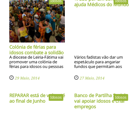
Idosos
Idosos
ajuda Médicos do Mundo
Colónia de férias para
idosos combate a solidão
A diocese de Leiria-Fátima vai
Vários fadistas vão dar um
promover uma colónia de
espetáculo para angariar
férias para idosos ou pessoas
fundos que permitam aos
que vivam em isolamento na
Médicos do Mundo continuar
praia do Pedrógão
a prestar cuidados de saúde
29 Maio, 2014
27 Maio, 2014
junto dos idosos do Bairro da
Picheleira, em Lisboa
REPARAR está de volta até
Banco de Partilha Social
Idosos
Idosos
ao final de Junho
vai apoiar idosos e criar
empregos