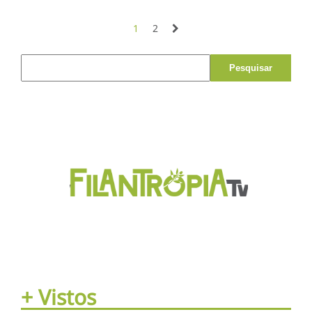
pessoas com idade superior a
65 anos
1
2
Pesquisar por:
+ Vistos