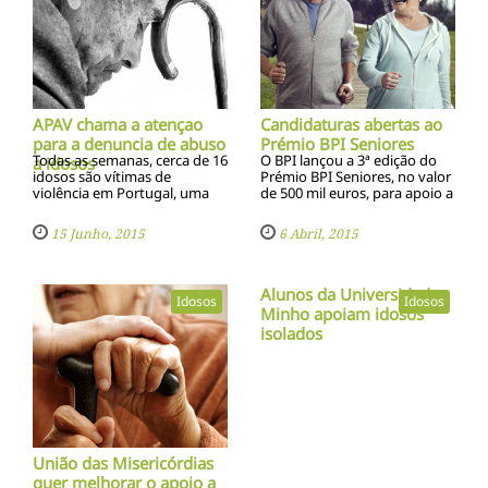
APAV chama a atençao
Candidaturas abertas ao
para a denuncia de abuso
Prémio BPI Seniores
Todas as semanas, cerca de 16
O BPI lançou a 3ª edição do
a idosos
idosos são ví­timas de
Prémio BPI Seniores, no valor
violência em Portugal, uma
de 500 mil euros, para apoio a
situação que para a
projetos que visem a
Associação Portuguesa de
melhoria da qualidade de vida
15 Junho, 2015
6 Abril, 2015
Apoio à Ví­tima é um crime
e o envelhecimento ativo
cada vez menos tolerado mas
precisa de ser mais de
Alunos da Universidade
Idosos
Idosos
Minho apoiam idosos
isolados
União das Misericórdias
quer melhorar o apoio a