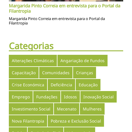
Margarida Pinto Correia em entrevista para o Portal da
Filantropia
Margarida Pinto Correia em entrevista para o Portal da
Filantropia
Categorias
Alterações Climáticas
Angariação de Fundos
Capacitação
Comunidades
Crianças
Crise Económica
Deficiência
Educação
Emprego
Fundações
Idosos
Inovação Social
Investimento Social
Mecenato
Mulheres
Nova Filantropia
Pobreza e Exclusão Social