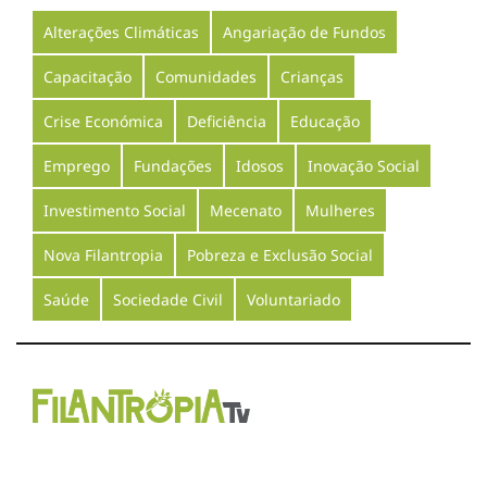
Alterações Climáticas
Angariação de Fundos
Capacitação
Comunidades
Crianças
Crise Económica
Deficiência
Educação
Emprego
Fundações
Idosos
Inovação Social
Investimento Social
Mecenato
Mulheres
Nova Filantropia
Pobreza e Exclusão Social
Saúde
Sociedade Civil
Voluntariado