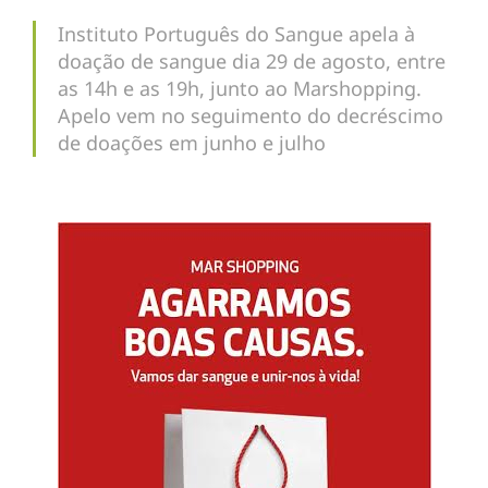
Instituto Português do Sangue apela à
doação de sangue dia 29 de agosto, entre
as 14h e as 19h, junto ao Marshopping.
Apelo vem no seguimento do decréscimo
de doações em junho e julho