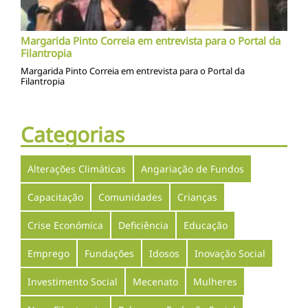
Margarida Pinto Correia em entrevista para o Portal da
Filantropia
Margarida Pinto Correia em entrevista para o Portal da
Filantropia
Categorias
Alterações Climáticas
Angariação de Fundos
Capacitação
Comunidades
Crianças
Crise Económica
Deficiência
Educação
Emprego
Fundações
Idosos
Inovação Social
Investimento Social
Mecenato
Mulheres