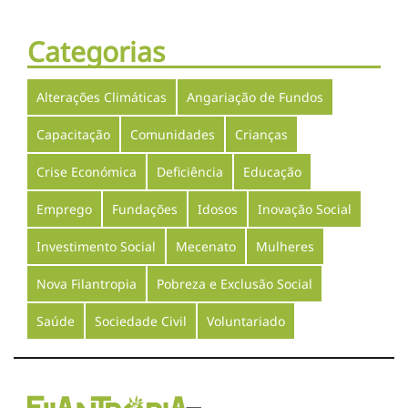
Categorias
Alterações Climáticas
Angariação de Fundos
Capacitação
Comunidades
Crianças
Crise Económica
Deficiência
Educação
Emprego
Fundações
Idosos
Inovação Social
Investimento Social
Mecenato
Mulheres
Nova Filantropia
Pobreza e Exclusão Social
Saúde
Sociedade Civil
Voluntariado