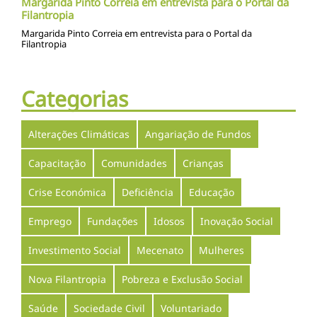
Margarida Pinto Correia em entrevista para o Portal da
Filantropia
Margarida Pinto Correia em entrevista para o Portal da
Filantropia
Categorias
Alterações Climáticas
Angariação de Fundos
Capacitação
Comunidades
Crianças
Crise Económica
Deficiência
Educação
Emprego
Fundações
Idosos
Inovação Social
Investimento Social
Mecenato
Mulheres
Nova Filantropia
Pobreza e Exclusão Social
Saúde
Sociedade Civil
Voluntariado