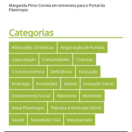
Margarida Pinto Correia em entrevista para o Portal da
Filantropia
Categorias
Alterações Climáticas
Angariação de Fundos
Capacitação
Comunidades
Crianças
Crise Económica
Deficiência
Educação
Emprego
Fundações
Idosos
Inovação Social
Investimento Social
Mecenato
Mulheres
Nova Filantropia
Pobreza e Exclusão Social
Saúde
Sociedade Civil
Voluntariado