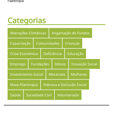
Filantropia
Categorias
Alterações Climáticas
Angariação de Fundos
Capacitação
Comunidades
Crianças
Crise Económica
Deficiência
Educação
Emprego
Fundações
Idosos
Inovação Social
Investimento Social
Mecenato
Mulheres
Nova Filantropia
Pobreza e Exclusão Social
Saúde
Sociedade Civil
Voluntariado