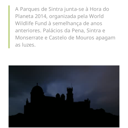
A Parques de Sintra junta-se à Hora do
Planeta 2014, organizada pela World
Wildlife Fund à semelhança de anos
anteriores. Palácios da Pena, Sintra e
Monserrate e Castelo de Mouros apagam
as luzes.