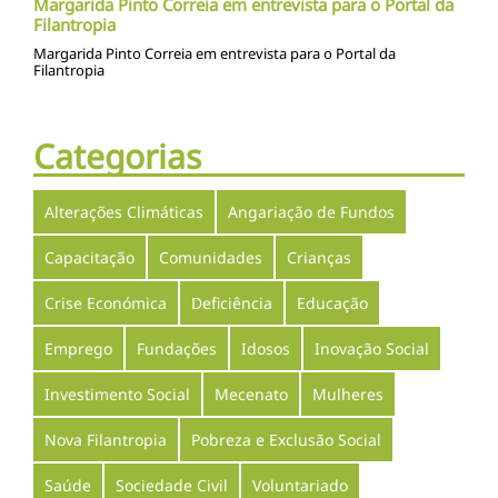
Margarida Pinto Correia em entrevista para o Portal da
Filantropia
Margarida Pinto Correia em entrevista para o Portal da
Filantropia
Categorias
Alterações Climáticas
Angariação de Fundos
Capacitação
Comunidades
Crianças
Crise Económica
Deficiência
Educação
Emprego
Fundações
Idosos
Inovação Social
Investimento Social
Mecenato
Mulheres
Nova Filantropia
Pobreza e Exclusão Social
Saúde
Sociedade Civil
Voluntariado