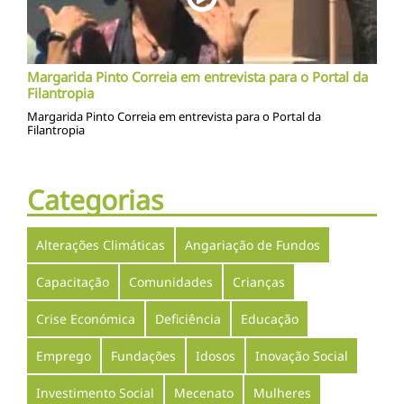
Margarida Pinto Correia em entrevista para o Portal da
Filantropia
Margarida Pinto Correia em entrevista para o Portal da
Filantropia
Categorias
Alterações Climáticas
Angariação de Fundos
Capacitação
Comunidades
Crianças
Crise Económica
Deficiência
Educação
Emprego
Fundações
Idosos
Inovação Social
Investimento Social
Mecenato
Mulheres