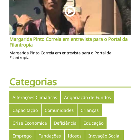
Margarida Pinto Correia em entrevista para o Portal da
Filantropia
Margarida Pinto Correia em entrevista para o Portal da
Filantropia
Categorias
Alterações Climáticas
Angariação de Fundos
Capacitação
Comunidades
Crianças
Crise Económica
Deficiência
Educação
Emprego
Fundações
Idosos
Inovação Social