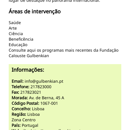
lugar de destaque no panorama internacional.
Áreas de intervenção
Saúde
Arte
Ciência
Beneficência
Educação
Consulte aqui os programas mais recentes da Fundação
Calouste Gulbenkian
Informações:
Email:
info@gulbenkian.pt
Telefone:
217823000
Fax:
217823021
Morada:
Av. de Berna, 45 A
Código Postal:
1067-001
Concelho:
Lisboa
Região:
Lisboa
Zona Centro
País:
Portugal