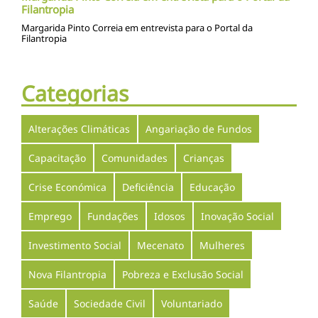
Filantropia
Margarida Pinto Correia em entrevista para o Portal da
Filantropia
Categorias
Alterações Climáticas
Angariação de Fundos
Capacitação
Comunidades
Crianças
Crise Económica
Deficiência
Educação
Emprego
Fundações
Idosos
Inovação Social
Investimento Social
Mecenato
Mulheres
Nova Filantropia
Pobreza e Exclusão Social
Saúde
Sociedade Civil
Voluntariado