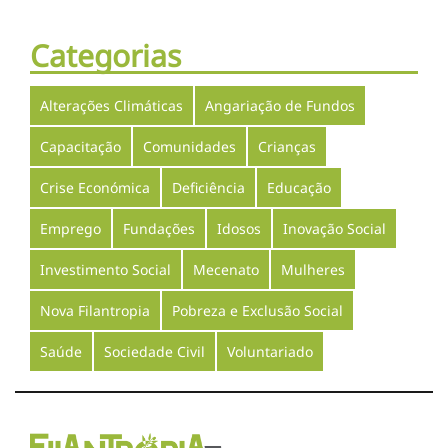
Categorias
Alterações Climáticas
Angariação de Fundos
Capacitação
Comunidades
Crianças
Crise Económica
Deficiência
Educação
Emprego
Fundações
Idosos
Inovação Social
Investimento Social
Mecenato
Mulheres
Nova Filantropia
Pobreza e Exclusão Social
Saúde
Sociedade Civil
Voluntariado