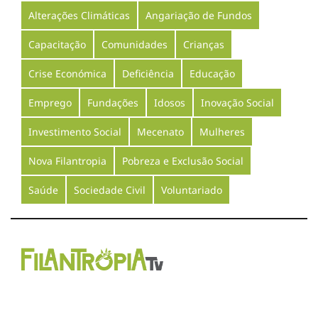
Alterações Climáticas
Angariação de Fundos
Capacitação
Comunidades
Crianças
Crise Económica
Deficiência
Educação
Emprego
Fundações
Idosos
Inovação Social
Investimento Social
Mecenato
Mulheres
Nova Filantropia
Pobreza e Exclusão Social
Saúde
Sociedade Civil
Voluntariado